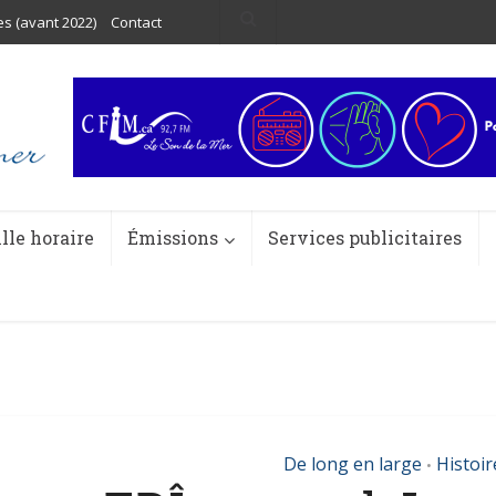
es (avant 2022)
Contact
ille horaire
Émissions
Services publicitaires
De long en large
Histoir
•