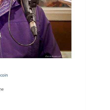
ucoin
ne