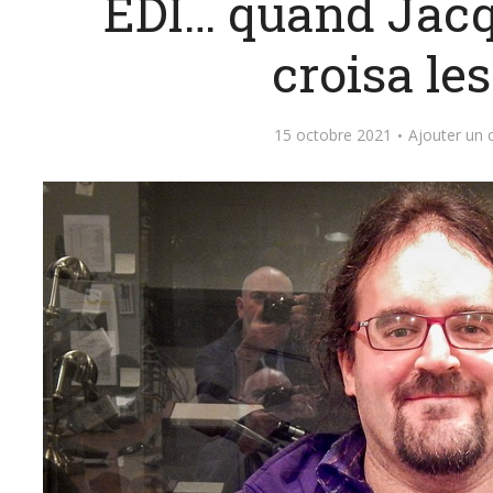
EDÎ… quand Jacq
croisa les
15 octobre 2021
Ajouter un