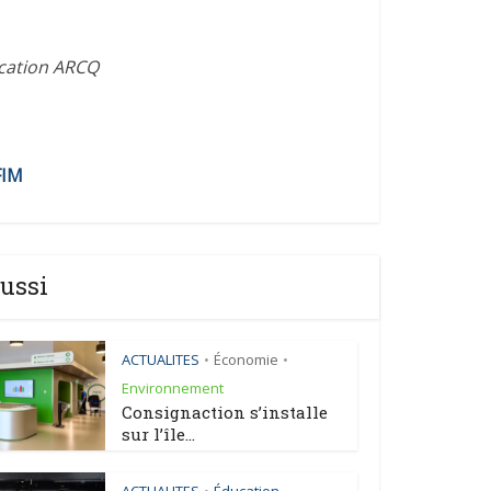
ication ARCQ
FIM
ussi
ACTUALITES
Économie
•
•
Environnement
Consignaction s’installe
sur l’île...