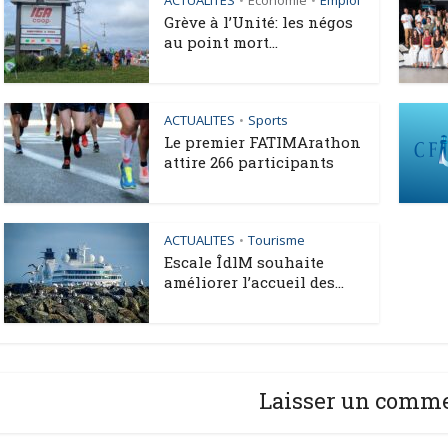
ACTUALITES
Économie
Emploi
•
•
Grève à l’Unité: les négos
au point mort...
ACTUALITES
Sports
•
Le premier FATIMArathon
attire 266 participants
ACTUALITES
Tourisme
•
Escale ÎdlM souhaite
améliorer l’accueil des...
Laisser un comm