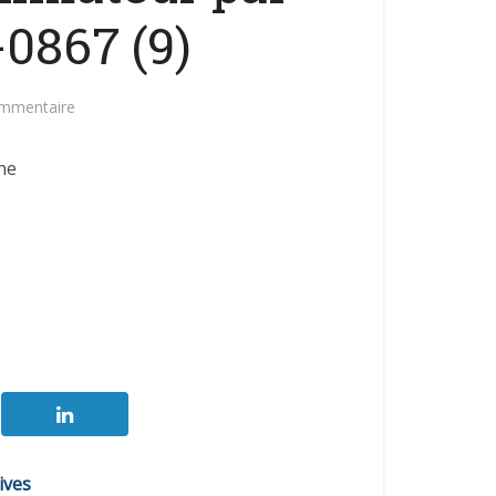
-0867 (9)
ommentaire
ne
ives