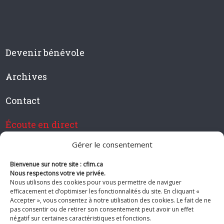
Devenir bénévole
Archives
Contact
Écoute en direct
Gérer le consentement
Bienvenue sur notre site : cfim.ca
Devenir membre de CFIM
Nous respectons votre vie privée.
Nous utilisons des cookies pour vous permettre de naviguer
efficacement et d’optimiser les fonctionnalités du site. En cliquant «
Accepter », vous consentez à notre utilisation des cookies. Le fait de ne
pas consentir ou de retirer son consentement peut avoir un effet
Suivez-nous
négatif sur certaines caractéristiques et fonctions.