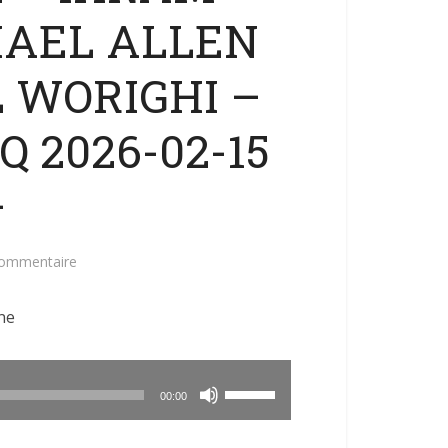
HAEL ALLEN
 WORIGHI –
 2026-02-15
–
commentaire
ne
Utilisez
00:00
les
flèches