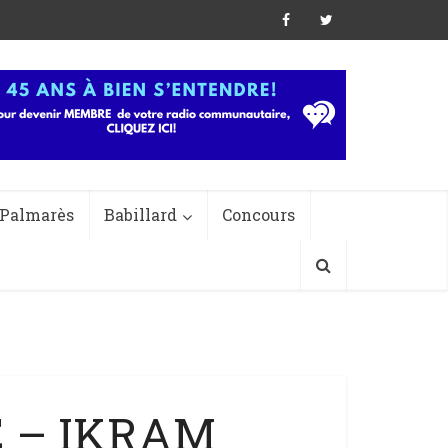
Palmarès
Babillard
Concours
É – IKRAM