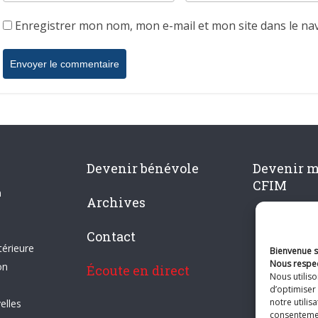
Enregistrer mon nom, mon e-mail et mon site dans le n
Devenir bénévole
Devenir 
CFIM
n
Archives
Contact
térieure
Bienvenue su
Nous respec
on
Écoute en direct
Nous utilis
d’optimiser 
notre utilis
elles
consentement