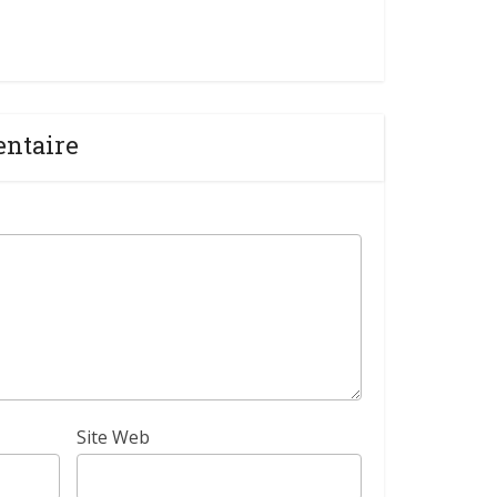
entaire
Site Web