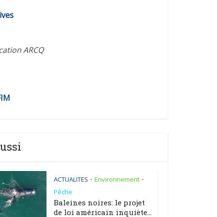
diminuer
ives
le
volume.
ication ARCQ
FIM
ussi
ACTUALITES
Environnement
•
•
Pêche
Baleines noires: le projet
de loi américain inquiète...