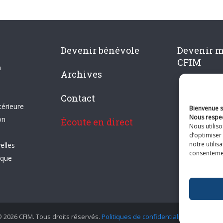
Devenir bénévole
Devenir 
CFIM
n
Archives
Contact
térieure
Bienvenue su
Nous respec
on
Écoute en direct
Nous utilis
d’optimiser 
notre utilis
elles
consentement
ique
 2026 CFIM. Tous droits réservés.
Politiques de confidentialité
|
Plan du si