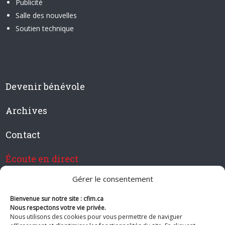
Publicité
Salle des nouvelles
Soutien technique
Devenir bénévole
Archives
Contact
Écoute en direct
Gérer le consentement
Bienvenue sur notre site : cfim.ca
Devenir membre de CFIM
Nous respectons votre vie privée.
Nous utilisons des cookies pour vous permettre de naviguer