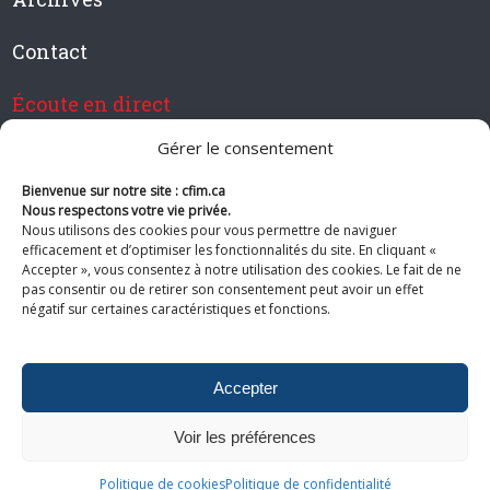
Contact
Écoute en direct
Gérer le consentement
Bienvenue sur notre site : cfim.ca
Devenir membre de CFIM
Nous respectons votre vie privée.
Nous utilisons des cookies pour vous permettre de naviguer
efficacement et d’optimiser les fonctionnalités du site. En cliquant «
Accepter », vous consentez à notre utilisation des cookies. Le fait de ne
pas consentir ou de retirer son consentement peut avoir un effet
Suivez-nous
négatif sur certaines caractéristiques et fonctions.
Accepter
Voir les préférences
© 2026 CFIM. Tous droits réservés.
Politiques de confidentialité
|
Plan
Politique de cookies
Politique de confidentialité
du site