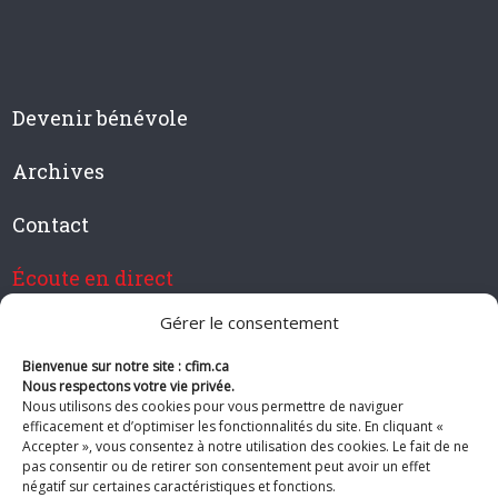
Devenir bénévole
Archives
Contact
Écoute en direct
Gérer le consentement
Bienvenue sur notre site : cfim.ca
Devenir membre de CFIM
Nous respectons votre vie privée.
Nous utilisons des cookies pour vous permettre de naviguer
efficacement et d’optimiser les fonctionnalités du site. En cliquant «
Accepter », vous consentez à notre utilisation des cookies. Le fait de ne
pas consentir ou de retirer son consentement peut avoir un effet
Suivez-nous
négatif sur certaines caractéristiques et fonctions.