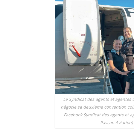
Le Syndicat des agents et agentes
négocie sa deuxième convention coll
Facebook Syndicat des agents et a
Pascan Aviation)