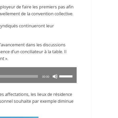
ployeur de faire les premiers pas afin
vellement de la convention collective.
 syndiqués continueront leur
 d’avancement dans les discussions
ce d’un conciliateur à la table. Il
nt ».
Utilisez
00:00
les
flèches
s affectations, les lieux de résidence
haut/bas
ersonnel souhaite par exemple diminue
pour
augmenter
ou