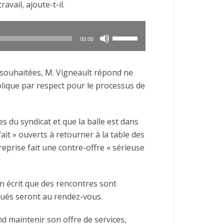
avail, ajoute-t-il.
Utilisez
00:00
les
flèches
 souhaitées, M. Vigneault répond ne
haut/bas
blique par respect pour le processus de
pour
augmenter
ou
s du syndicat et que la balle est dans
diminuer
ait » ouverts à retourner à la table des
le
reprise fait une contre-offre « sérieuse
volume.
n écrit que des rencontres sont
qués seront au rendez-vous.
d maintenir son offre de services,