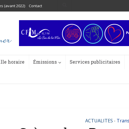
es (avant 2022)
Contact
ille horaire
Émissions
Services publicitaires
ACTUALITES
Trans
•