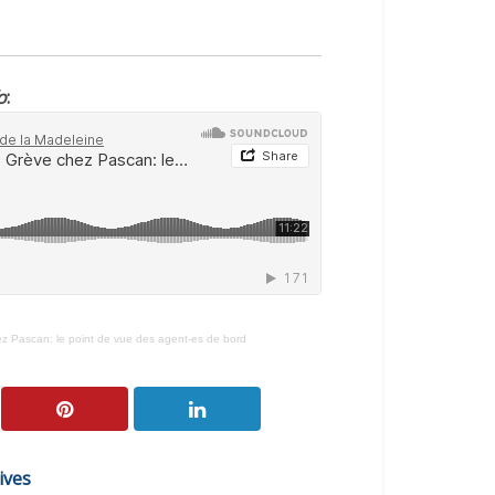
o
:
ascan: le point de vue des agent-es de bord
ives