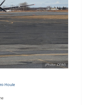
(Photo: CFIM)
mi-Houle
ne