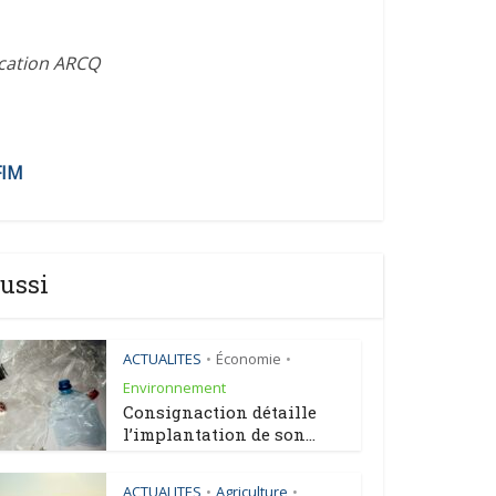
ication ARCQ
FIM
ussi
ACTUALITES
Économie
•
•
Environnement
Consignaction détaille
l’implantation de son...
ACTUALITES
Agriculture
•
•