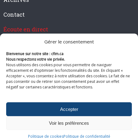
Contact
Écoute en direct
Gérer le consentement
Bienvenue sur notre site : cfim.ca
Devenir membre de CFIM
Nous respectons votre vie privée.
Nous utilisons des cookies pour vous permettre de naviguer
efficacement et d’optimiser les fonctionnalités du site. En cliquant «
Accepter », vous consentez à notre utilisation des cookies. Le fait de ne
pas consentir ou de retirer son consentement peut avoir un effet
Suivez-nous
négatif sur certaines caractéristiques et fonctions.
Accepter
Voir les préférences
© 2026 CFIM. Tous droits réservés.
Politiques de confidentialité
|
Plan
Politique de cookies
Politique de confidentialité
du site