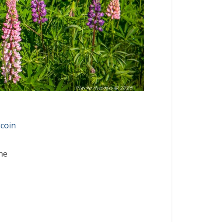
ucoin
ne