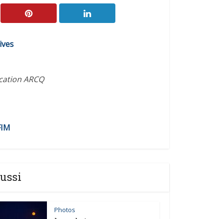
ives
ication ARCQ
FIM
ussi
Photos