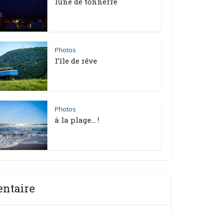
lune de tonnerre
Photos
l’île de rêve
Photos
à la plage… !
entaire