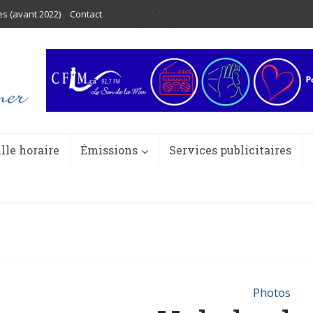
es (avant 2022)
Contact
ille horaire
Émissions
Services publicitaires
Photos