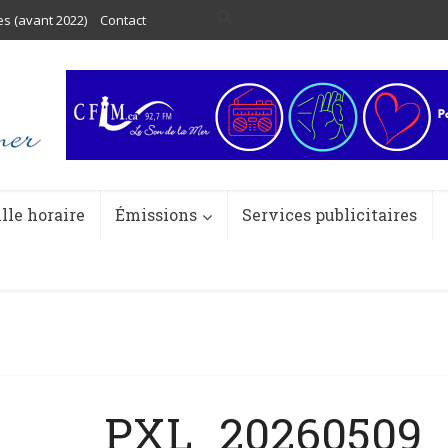
es (avant 2022)
Contact
ille horaire
Émissions
Services publicitaires
PXL_20260509_