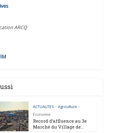
ives
ication ARCQ
FIM
ussi
ACTUALITES
Agriculture
•
•
Économie
Record d’affluence au 3e
Marché du Village de...