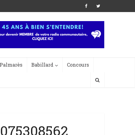
Palmarès
Babillard
Concours
075308562