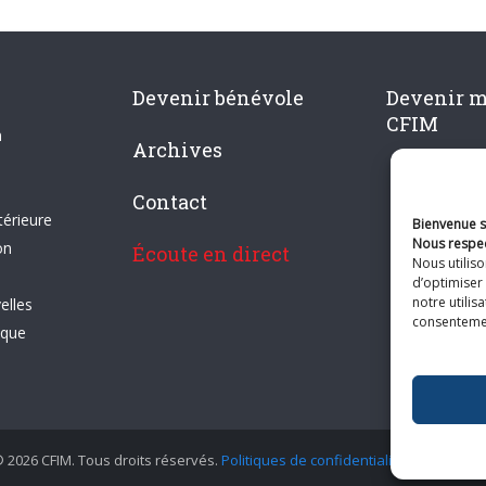
Devenir bénévole
Devenir 
CFIM
n
Archives
Contact
térieure
Bienvenue su
Nous respec
on
Écoute en direct
Nous utilis
d’optimiser 
notre utilis
elles
consentement
ique
 2026 CFIM. Tous droits réservés.
Politiques de confidentialité
|
Plan du si