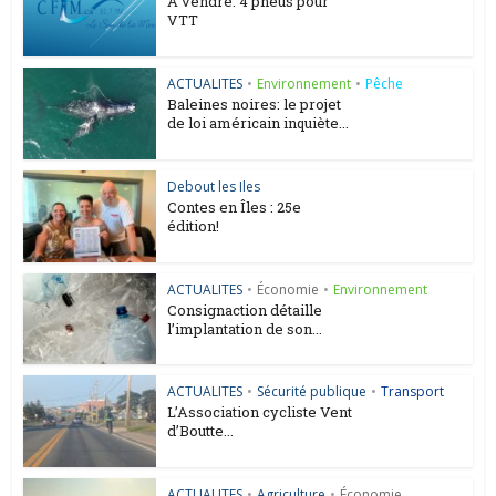
A vendre: 4 pneus pour
VTT
ACTUALITES
•
Environnement
•
Pêche
Baleines noires: le projet
de loi américain inquiète...
Debout les Iles
Contes en Îles : 25e
édition!
ACTUALITES
•
Économie
•
Environnement
Consignaction détaille
l’implantation de son...
ACTUALITES
•
Sécurité publique
•
Transport
L’Association cycliste Vent
d’Boutte...
ACTUALITES
•
Agriculture
•
Économie