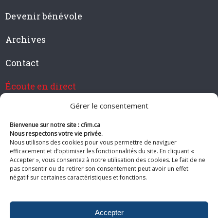
Devenir bénévole
Archives
Contact
Écoute en direct
Gérer le consentement
Bienvenue sur notre site : cfim.ca
Devenir membre de CFIM
Nous respectons votre vie privée.
Nous utilisons des cookies pour vous permettre de naviguer
efficacement et d’optimiser les fonctionnalités du site. En cliquant «
Accepter », vous consentez à notre utilisation des cookies. Le fait de ne
pas consentir ou de retirer son consentement peut avoir un effet
Suivez-nous
négatif sur certaines caractéristiques et fonctions.
Accepter