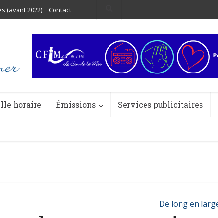
es (avant 2022)
Contact
ille horaire
Émissions
Services publicitaires
De long en larg