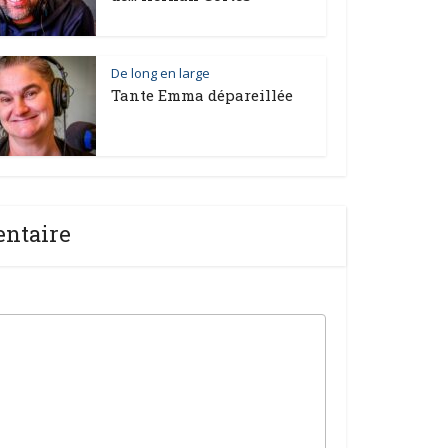
De long en large
Tante Emma dépareillée
entaire