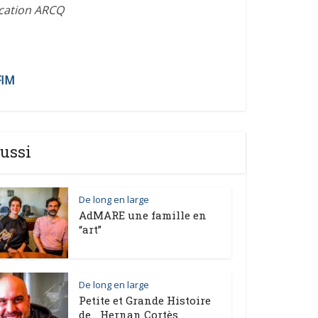
ication ARCQ
FIM
ussi
De long en large
AdMARE une famille en
“art”
De long en large
Petite et Grande Histoire
de… Hernan Cortès