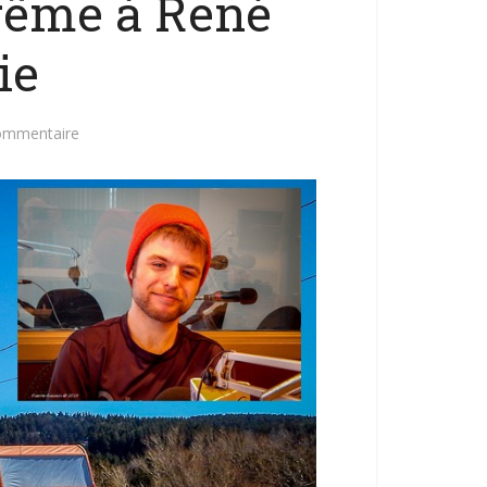
ême à René
ie
commentaire