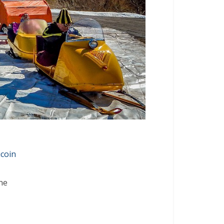
ucoin
ne