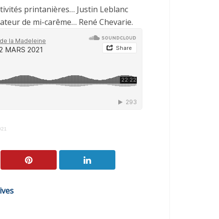
ivités printanières… Justin Leblanc
amateur de mi-carême… René Chevarie.
021
ives