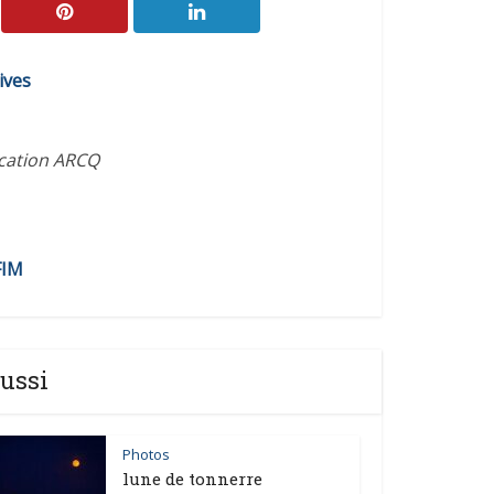
ives
ication ARCQ
FIM
ussi
Photos
lune de tonnerre