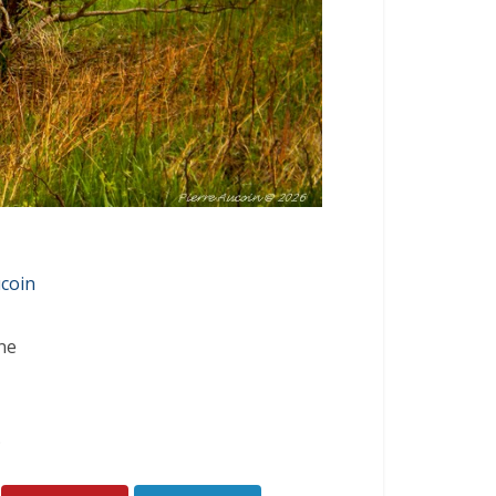
ucoin
ne
.