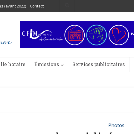
es (avant 2022)
Contact
ille horaire
Émissions
Services publicitaires
Photos