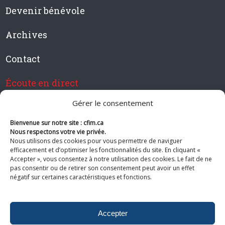
Devenir bénévole
Archives
Contact
Écoute en direct
Gérer le consentement
Bienvenue sur notre site : cfim.ca
Devenir membre de CFIM
Nous respectons votre vie privée.
Nous utilisons des cookies pour vous permettre de naviguer
efficacement et d’optimiser les fonctionnalités du site. En cliquant «
Accepter », vous consentez à notre utilisation des cookies. Le fait de ne
pas consentir ou de retirer son consentement peut avoir un effet
Suivez-nous
négatif sur certaines caractéristiques et fonctions.
Accepter