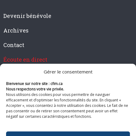
Devenir bénévole
Archives
Contact
Écoute en direct
Gérer le consentement
Bienvenue sur notre site : cfim.ca
Devenir membre de CFIM
Nous respectons votre vie privée.
Nous utilisons des cookies pour vous permettre de naviguer
efficacement et d’optimiser les fonctionnalités du site. En cliquant «
Accepter », vous consentez à notre utilisation des cookies. Le fait de ne
pas consentir ou de retirer son consentement peut avoir un effet
Suivez-nous
négatif sur certaines caractéristiques et fonctions.