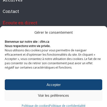
Contact
Écoute en direct
Gérer le consentement
Bienvenue sur notre site : cfim.ca
Devenir membre de CFIM
Nous respectons votre vie privée.
Nous utilisons des cookies pour vous permettre de naviguer
efficacement et d’optimiser les fonctionnalités du site. En cliquant «
Accepter », vous consentez à notre utilisation des cookies. Le fait de ne
pas consentir ou de retirer son consentement peut avoir un effet
Suivez-nous
négatif sur certaines caractéristiques et fonctions.
Accepter
Voir les préférences
© 2026 CFIM. Tous droits réservés.
Politiques de confidentialité
|
Plan
Politique de cookies
Politique de confidentialité
du site