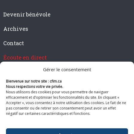
Devenir bénévole
Archives
Contact
Écoute en direct
Gérer le consentement
Bienvenue sur notre site : cfim.ca
Devenir membre de CFIM
Nous respectons votre vie privée.
Nous utilisons des cookies pour vous permettre de naviguer
efficacement et d’optimiser les fonctionnalités du site. En cliquant «
Accepter », vous consentez à notre utilisation des cookies. Le fait de ne
pas consentir ou de retirer son consentement peut avoir un effet
Suivez-nous
négatif sur certaines caractéristiques et fonctions.