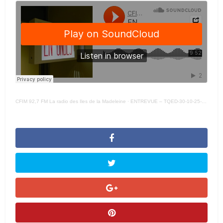
CFIM 92,7 FM La radio des Iles de la Madeleine
·
ENTREVUE – TQED-30-10-25-ISABELLE RAYMOND CNESST –