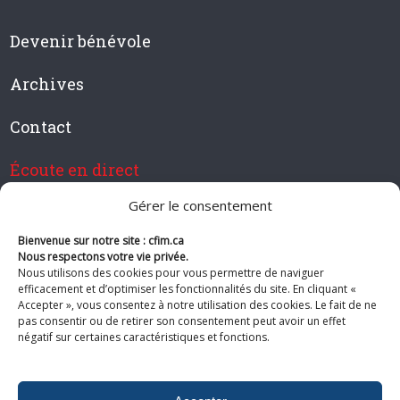
Devenir bénévole
Archives
Contact
Écoute en direct
Gérer le consentement
Bienvenue sur notre site : cfim.ca
Devenir membre de CFIM
Nous respectons votre vie privée.
Nous utilisons des cookies pour vous permettre de naviguer
efficacement et d’optimiser les fonctionnalités du site. En cliquant «
Accepter », vous consentez à notre utilisation des cookies. Le fait de ne
pas consentir ou de retirer son consentement peut avoir un effet
Suivez-nous
négatif sur certaines caractéristiques et fonctions.