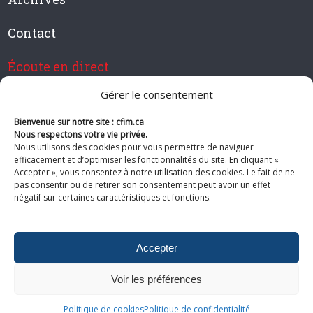
Contact
Écoute en direct
Gérer le consentement
Bienvenue sur notre site : cfim.ca
Devenir membre de CFIM
Nous respectons votre vie privée.
Nous utilisons des cookies pour vous permettre de naviguer
efficacement et d’optimiser les fonctionnalités du site. En cliquant «
Accepter », vous consentez à notre utilisation des cookies. Le fait de ne
pas consentir ou de retirer son consentement peut avoir un effet
Suivez-nous
négatif sur certaines caractéristiques et fonctions.
Accepter
Voir les préférences
© 2026 CFIM. Tous droits réservés.
Politiques de confidentialité
|
Plan
Politique de cookies
Politique de confidentialité
du site