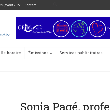
es (avant 2022)
Contact
ille horaire
Émissions
Services publicitaires
Sonia Pagé, prof