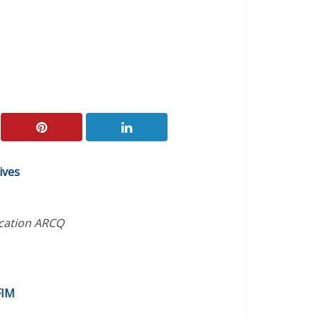
ives
ication ARCQ
FIM