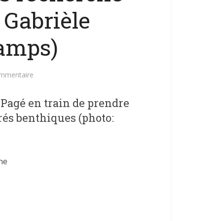
 Gabrièle
amps)
ommentaire
 Pagé en train de prendre
brés benthiques (photo:
ne