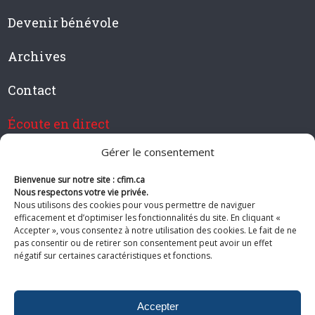
Devenir bénévole
Archives
Contact
Écoute en direct
Gérer le consentement
Bienvenue sur notre site : cfim.ca
Devenir membre de CFIM
Nous respectons votre vie privée.
Nous utilisons des cookies pour vous permettre de naviguer
efficacement et d’optimiser les fonctionnalités du site. En cliquant «
Accepter », vous consentez à notre utilisation des cookies. Le fait de ne
pas consentir ou de retirer son consentement peut avoir un effet
Suivez-nous
négatif sur certaines caractéristiques et fonctions.
Accepter