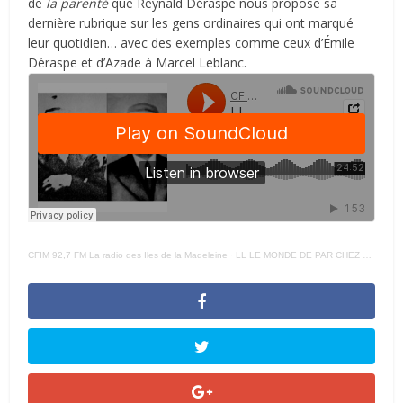
de
la parenté
que Reynald Déraspe nous propose sa
dernière rubrique sur les gens ordinaires qui ont marqué
leur quotidien… avec des exemples comme ceux d’Émile
Déraspe et d’Azade à Marcel Leblanc.
CFIM 92,7 FM La radio des Iles de la Madeleine
·
LL LE MONDE DE PAR CHEZ – NOUS La Parenté Court – 24 MAI 2022 –