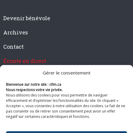
Devenir bénévole
Archives
Contact
Écoute en direct
Gérer le consentement
Bienvenue sur notre site : cfim.ca
Devenir membre de CFIM
Nous respectons votre vie privée.
Nous utilisons des cookies pour vous permettre de naviguer
efficacement et d’optimiser les fonctionnalités du site. En cliquant «
Accepter », vous consentez à notre utilisation des cookies. Le fait de ne
pas consentir ou de retirer son consentement peut avoir un effet
Suivez-nous
négatif sur certaines caractéristiques et fonctions.