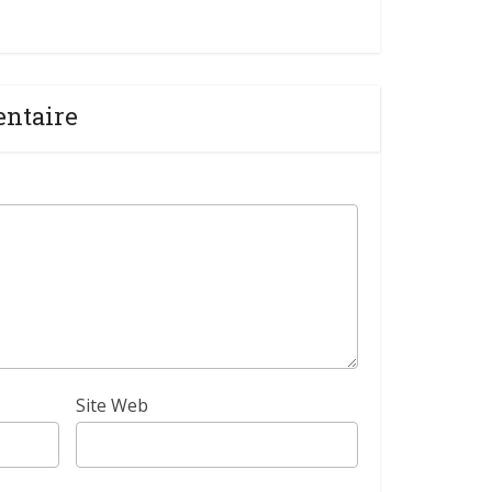
entaire
Site Web