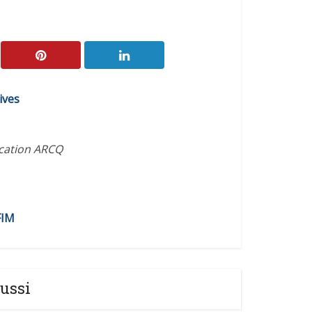
ives
ication ARCQ
FIM
ussi