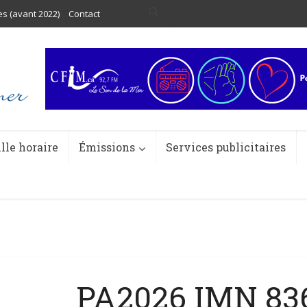
es (avant 2022)
Contact
ille horaire
Émissions
Services publicitaires
PA2026 IMN 83