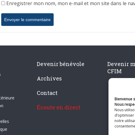
Enregistrer mon nom, mon e-mail et mon site dans le n
Devenir bénévole
Devenir 
CFIM
n
Archives
Contact
térieure
Bienvenue su
Nous respec
on
Écoute en direct
Nous utilis
d’optimiser 
notre utilis
elles
consentement
ique