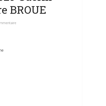
ère BROUE
ommentaire
ne