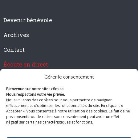
Devenir bénévole
Archives
Contact
Écoute en direct
Gérer le consentement
Bienvenue sur notre site : cfim.ca
Devenir membre de CFIM
Nous respectons votre vie privée.
Nous utilisons des cookies pour vous permettre de naviguer
efficacement et d’optimiser les fonctionnalités du site. En cliquant «
Accepter », vous consentez à notre utilisation des cookies. Le fait de ne
pas consentir ou de retirer son consentement peut avoir un effet
Suivez-nous
négatif sur certaines caractéristiques et fonctions.