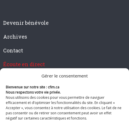
Devenir bénévole
Archives
Contact
Écoute en direct
Gérer le consentement
Bienvenue sur notre site : cfim.ca
Devenir membre de CFIM
Nous respectons votre vie privée.
Nous utilisons des cookies pour vous permettre de naviguer
efficacement et d’optimiser les fonctionnalités du site. En cliquant «
Accepter », vous consentez à notre utilisation des cookies. Le fait de ne
pas consentir ou de retirer son consentement peut avoir un effet
Suivez-nous
négatif sur certaines caractéristiques et fonctions.