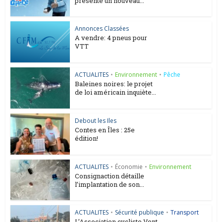
présente un nouveau...
Annonces Classées
A vendre: 4 pneus pour
VTT
ACTUALITES
•
Environnement
•
Pêche
Baleines noires: le projet
de loi américain inquiète...
Debout les Iles
Contes en Îles : 25e
édition!
ACTUALITES
•
Économie
•
Environnement
Consignaction détaille
l’implantation de son...
ACTUALITES
•
Sécurité publique
•
Transport
L’Association cycliste Vent