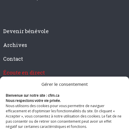
Devenir bénévole
Archives
Contact
Écoute en direct
Gérer le consentement
Bienvenue sur notre site : cfim.ca
Devenir membre de CFIM
Nous respectons votre vie privée.
Nous utilisons des cookies pour vous permettre de naviguer
efficacement et d’optimiser les fonctionnalités du site. En cliquant «
Accepter », vous consentez à notre utilisation des cookies. Le fait de ne
pas consentir ou de retirer son consentement peut avoir un effet
Suivez-nous
négatif sur certaines caractéristiques et fonctions.