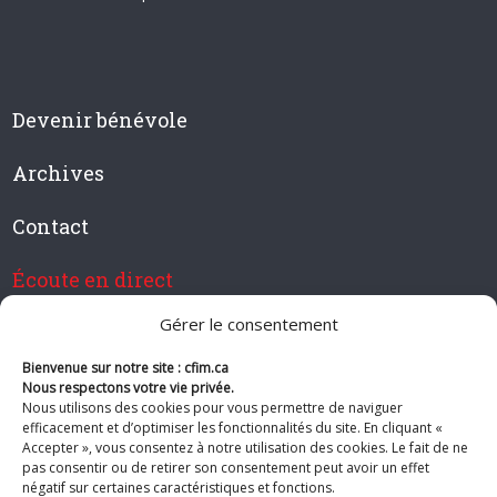
Devenir bénévole
Archives
Contact
Écoute en direct
Gérer le consentement
Bienvenue sur notre site : cfim.ca
Devenir membre de CFIM
Nous respectons votre vie privée.
Nous utilisons des cookies pour vous permettre de naviguer
efficacement et d’optimiser les fonctionnalités du site. En cliquant «
Accepter », vous consentez à notre utilisation des cookies. Le fait de ne
pas consentir ou de retirer son consentement peut avoir un effet
Suivez-nous
négatif sur certaines caractéristiques et fonctions.