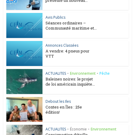
présente un nouveau...
Avis Publics
Séances ordinaires –
Communauté maritime et...
Annonces Classées
A vendre: 4 pneus pour
VTT
ACTUALITES
•
Environnement
•
Pêche
Baleines noires: le projet
de loi américain inquiète...
Debout les Iles
Contes en Îles : 25e
édition!
ACTUALITES
•
Économie
•
Environnement
Consignaction détaille