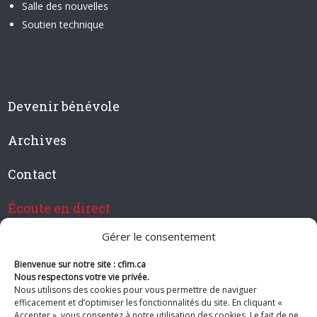
Salle des nouvelles
Soutien technique
Devenir bénévole
Archives
Contact
Écoute en direct
Gérer le consentement
Bienvenue sur notre site : cfim.ca
Devenir membre de CFIM
Nous respectons votre vie privée.
Nous utilisons des cookies pour vous permettre de naviguer
efficacement et d’optimiser les fonctionnalités du site. En cliquant «
Accepter », vous consentez à notre utilisation des cookies. Le fait de ne