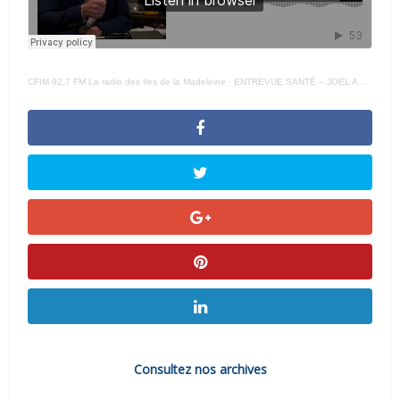
CFIM 92,7 FM La radio des Iles de la Madeleine
·
ENTREVUE SANTÉ – JOEL ARSENEAU 12 – 01 – 21
Consultez nos archives