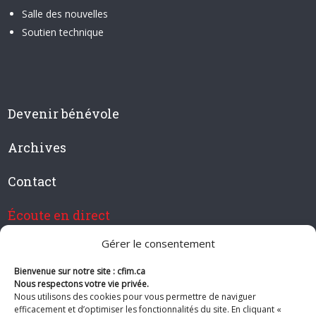
Salle des nouvelles
Soutien technique
Devenir bénévole
Archives
Contact
Écoute en direct
Gérer le consentement
Bienvenue sur notre site : cfim.ca
Devenir membre de CFIM
Nous respectons votre vie privée.
Nous utilisons des cookies pour vous permettre de naviguer
efficacement et d’optimiser les fonctionnalités du site. En cliquant «