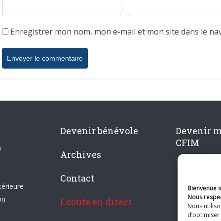
Enregistrer mon nom, mon e-mail et mon site dans le n
Devenir bénévole
Devenir 
CFIM
n
Archives
Contact
térieure
Bienvenue su
Nous respec
on
Écoute en direct
Nous utilis
d’optimiser 