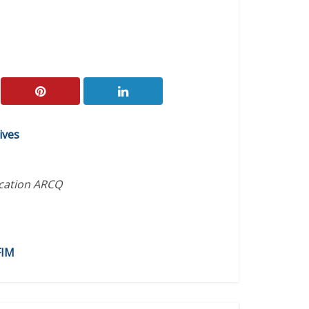
ives
ication ARCQ
FIM