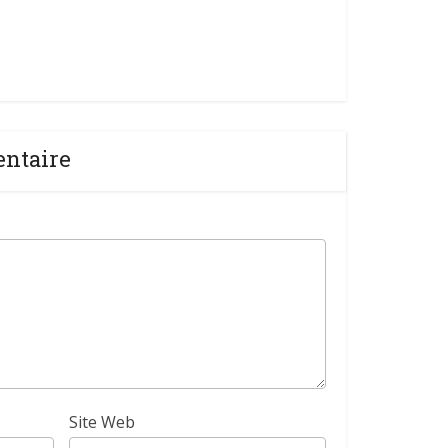
entaire
Site Web