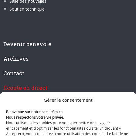
Salle des nouvelles
Soutien technique
Devenir bénévole
Archives
Contact
Écoute en direct
Gérer le consentement
Bienvenue sur notre site : cfim.ca
Devenir membre de CFIM
Nous respectons votre vie privée.
Nous utilisons des cookies pour vous permettre de naviguer
efficacement et d’optimiser les fonctionnalités du site. En cliquant «
Accepter », vous consentez à notre utilisation des cookies. Le fait de ne