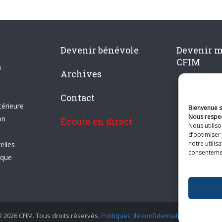
Devenir bénévole
Devenir 
CFIM
n
Archives
Contact
térieure
Bienvenue su
Nous respec
on
Écoute en direct
Nous utilis
d’optimiser 
notre utilis
elles
consentement
ique
 2026 CFIM. Tous droits réservés.
Politiques de confidentialité
|
Plan du si