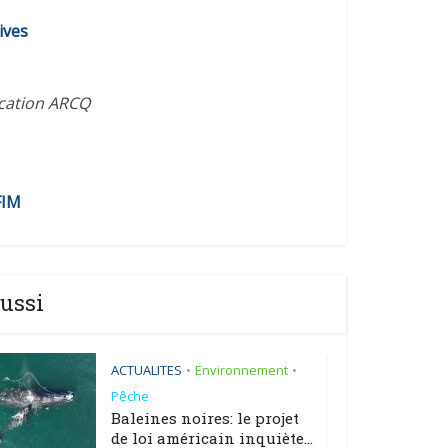
diminuer
ives
le
volume.
ication ARCQ
FIM
ussi
ACTUALITES
Environnement
•
•
Pêche
Baleines noires: le projet
de loi américain inquiète...