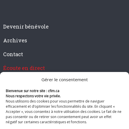
Devenir bénévole
Archives
Contact
Écoute en direct
Gérer le consentement
Bienvenue sur notre site : cfim.ca
Devenir membre de CFIM
Nous respectons votre vie privée.
Nous utilisons des cookies pour vous permettre de naviguer
efficacement et d’optimiser les fonctionnalités du site. En cliquant «
Accepter », vous consentez à notre utilisation des cookies. Le fait de ne
pas consentir ou de retirer son consentement peut avoir un effet
Suivez-nous
négatif sur certaines caractéristiques et fonctions.