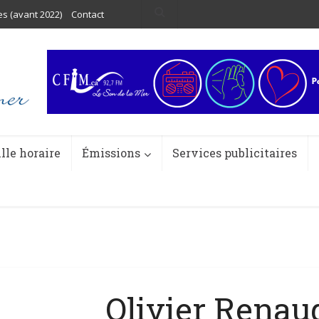
es (avant 2022)
Contact
ille horaire
Émissions
Services publicitaires
Olivier Renau