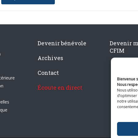
Devenir bénévole
Devenir 
CFIM
n
Archives
Contact
térieure
Bienvenue su
Nous respec
on
Écoute en direct
Nous utilis
d’optimiser 
notre utilis
elles
consentement
ique