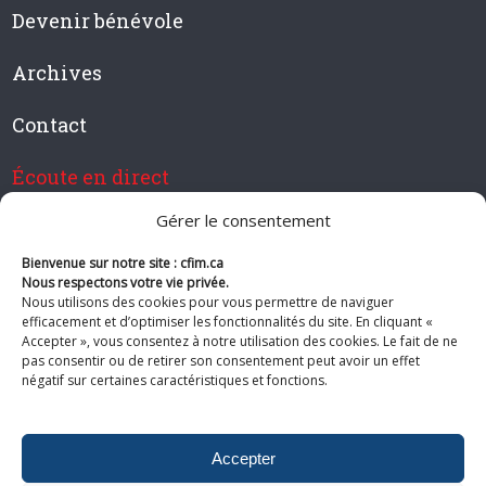
Devenir bénévole
Archives
Contact
Écoute en direct
Gérer le consentement
Bienvenue sur notre site : cfim.ca
Devenir membre de CFIM
Nous respectons votre vie privée.
Nous utilisons des cookies pour vous permettre de naviguer
efficacement et d’optimiser les fonctionnalités du site. En cliquant «
Accepter », vous consentez à notre utilisation des cookies. Le fait de ne
pas consentir ou de retirer son consentement peut avoir un effet
Suivez-nous
négatif sur certaines caractéristiques et fonctions.
Accepter