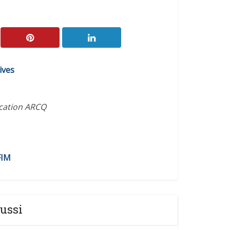
ives
ication ARCQ
FIM
ussi