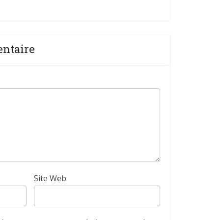
entaire
Site Web