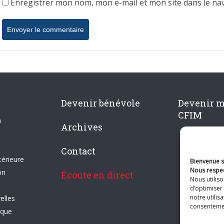
Enregistrer mon nom, mon e-mail et mon site dans le n
Devenir bénévole
Devenir 
CFIM
n
Archives
Contact
térieure
Bienvenue su
Nous respec
on
Écoute en direct
Nous utilis
d’optimiser 
notre utilis
elles
consentement
ique