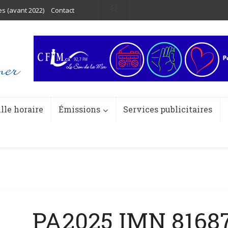
es (avant 2022)
Contact
ille horaire
Émissions
Services publicitaires
PA2025 IMN 816