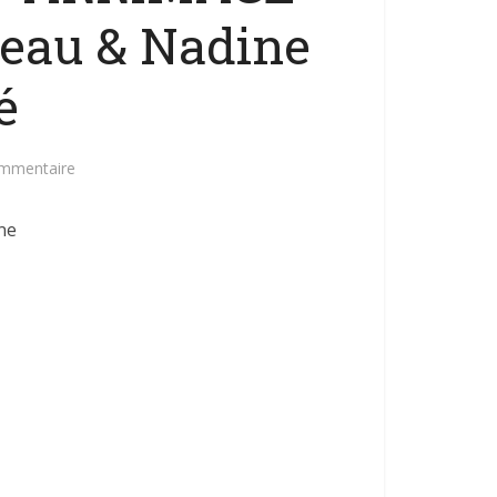
eau & Nadine
é
ommentaire
ne