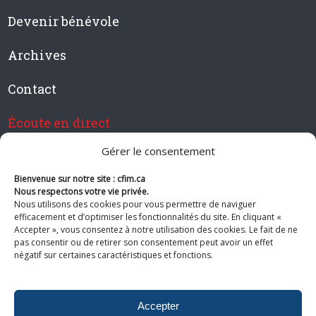
Devenir bénévole
Archives
Contact
Écoute en direct
Gérer le consentement
Bienvenue sur notre site : cfim.ca
Devenir membre de CFIM
Nous respectons votre vie privée.
Nous utilisons des cookies pour vous permettre de naviguer
efficacement et d’optimiser les fonctionnalités du site. En cliquant «
Accepter », vous consentez à notre utilisation des cookies. Le fait de ne
pas consentir ou de retirer son consentement peut avoir un effet
Suivez-nous
négatif sur certaines caractéristiques et fonctions.
Accepter