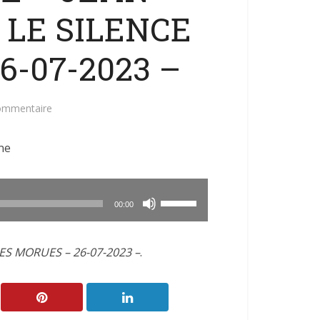
LE SILENCE
6-07-2023 –
commentaire
ne
Utilisez
00:00
les
flèches
ES MORUES – 26-07-2023 –
.
haut/bas
pour
augmenter
ou