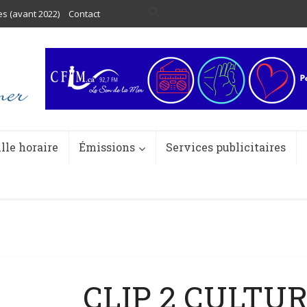
es (avant 2022)
Contact
ille horaire
Émissions
Services publicitaires
CLIP 2 CULTU