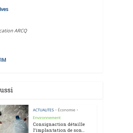
diminuer
ives
le
volume.
ication ARCQ
FIM
ussi
ACTUALITES
Économie
•
•
Environnement
Consignaction détaille
l’implantation de son...