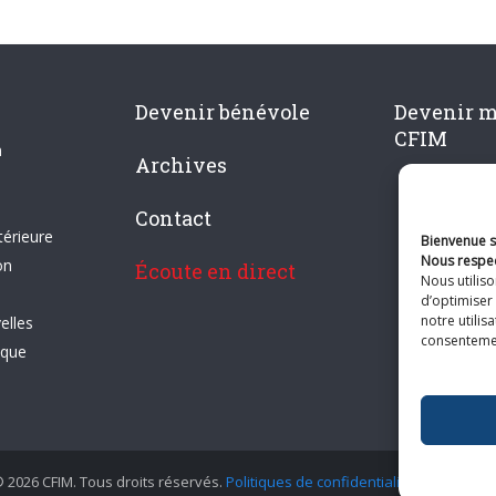
Devenir bénévole
Devenir 
CFIM
n
Archives
Contact
térieure
Bienvenue su
Nous respec
on
Écoute en direct
Nous utilis
d’optimiser 
notre utilis
elles
consentement
ique
 2026 CFIM. Tous droits réservés.
Politiques de confidentialité
|
Plan du si