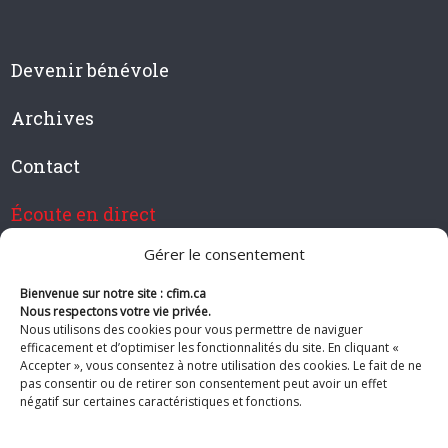
Devenir bénévole
Archives
Contact
Écoute en direct
Gérer le consentement
Bienvenue sur notre site : cfim.ca
Devenir membre de CFIM
Nous respectons votre vie privée.
Nous utilisons des cookies pour vous permettre de naviguer
efficacement et d’optimiser les fonctionnalités du site. En cliquant «
Accepter », vous consentez à notre utilisation des cookies. Le fait de ne
pas consentir ou de retirer son consentement peut avoir un effet
Suivez-nous
négatif sur certaines caractéristiques et fonctions.