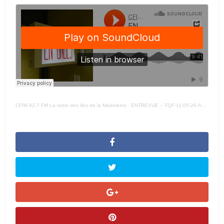
CFIM 92,7 FM La radio des Iles de la Madeleine
·
ENTREVUE – TQF-11-05-26-ALICIA VIGNEAU –