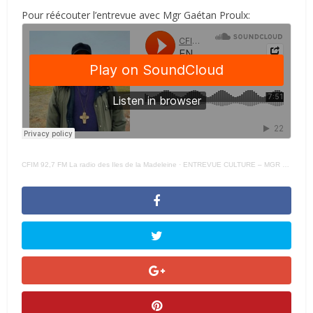
Pour réécouter l’entrevue avec Mgr Gaétan Proulx:
CFIM 92,7 FM La radio des Iles de la Madeleine
·
ENTREVUE CULTURE – MGR PROULX REGROUPEMENT PAROISSES ILES 21 – 03 – 2022 –