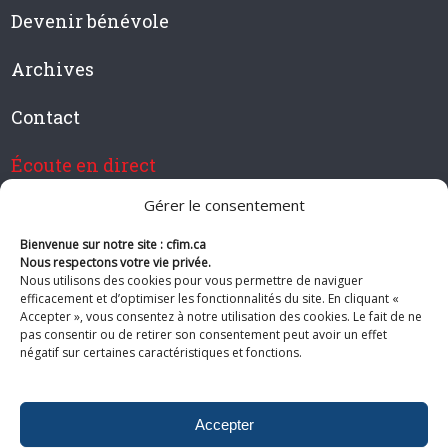
Devenir bénévole
Archives
Contact
Écoute en direct
Gérer le consentement
Bienvenue sur notre site : cfim.ca
Devenir membre de CFIM
Nous respectons votre vie privée.
Nous utilisons des cookies pour vous permettre de naviguer
efficacement et d’optimiser les fonctionnalités du site. En cliquant «
Accepter », vous consentez à notre utilisation des cookies. Le fait de ne
pas consentir ou de retirer son consentement peut avoir un effet
Suivez-nous
négatif sur certaines caractéristiques et fonctions.
Accepter