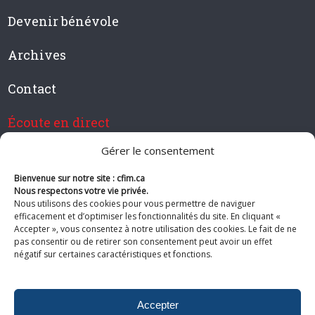
Devenir bénévole
Archives
Contact
Écoute en direct
Gérer le consentement
Bienvenue sur notre site : cfim.ca
Devenir membre de CFIM
Nous respectons votre vie privée.
Nous utilisons des cookies pour vous permettre de naviguer
efficacement et d’optimiser les fonctionnalités du site. En cliquant «
Accepter », vous consentez à notre utilisation des cookies. Le fait de ne
pas consentir ou de retirer son consentement peut avoir un effet
Suivez-nous
négatif sur certaines caractéristiques et fonctions.
Accepter