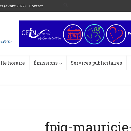
es (avant 2022)
Contact
ille horaire
Émissions
Services publicitaires
fpjq-mauricie