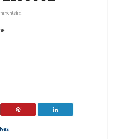
ommentaire
ne
ives