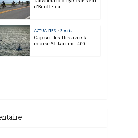
L’association cycliste Vent
d’Boutte « à...
ACTUALITES
Sports
•
Cap sur les Îles avec la
course St-Laurent 400
entaire