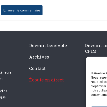
Devenir bénévole
Devenir 
CFIM
n
Archives
Contact
térieure
Bienvenue su
Nous respec
on
Écoute en direct
Nous utilis
d’optimiser 
notre utilis
elles
consentement
ique