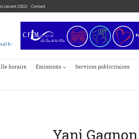
es (avant 2022)
Contact
ille horaire
Émissions
Services publicitaires
Yani Gagnon