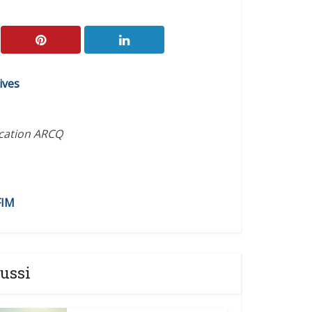
ives
ication ARCQ
FIM
ussi