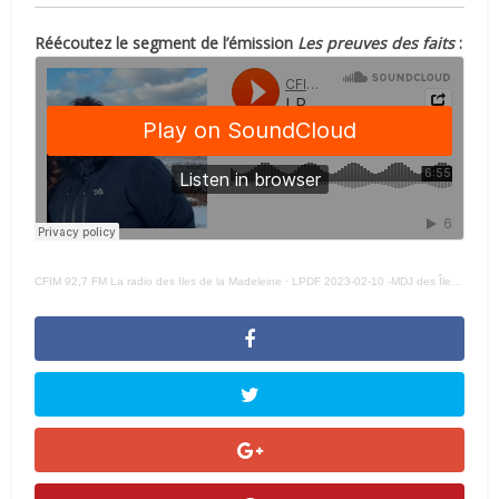
Réécoutez le segment de l’émission
Les preuves des faits
:
CFIM 92,7 FM La radio des Iles de la Madeleine
·
LPDF 2023-02-10 -MDJ des Îles : 40 années de plaisir à soutenir le parcours des jeunes