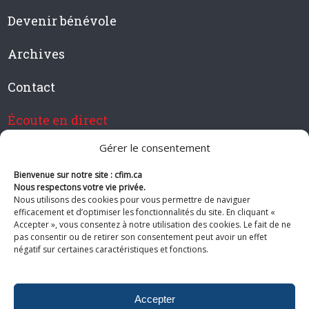
Devenir bénévole
Archives
Contact
Écoute en direct
Gérer le consentement
Bienvenue sur notre site : cfim.ca
Devenir membre de CFIM
Nous respectons votre vie privée.
Nous utilisons des cookies pour vous permettre de naviguer
efficacement et d’optimiser les fonctionnalités du site. En cliquant «
Accepter », vous consentez à notre utilisation des cookies. Le fait de ne
pas consentir ou de retirer son consentement peut avoir un effet
Suivez-nous
négatif sur certaines caractéristiques et fonctions.
Accepter