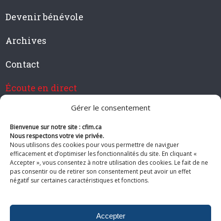
Devenir bénévole
Archives
Contact
Écoute en direct
Gérer le consentement
Bienvenue sur notre site : cfim.ca
Devenir membre de CFIM
Nous respectons votre vie privée.
Nous utilisons des cookies pour vous permettre de naviguer
efficacement et d’optimiser les fonctionnalités du site. En cliquant «
Accepter », vous consentez à notre utilisation des cookies. Le fait de ne
pas consentir ou de retirer son consentement peut avoir un effet
Suivez-nous
négatif sur certaines caractéristiques et fonctions.
Accepter